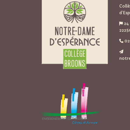
Coll
d’Es
24 
2225
02 
notr