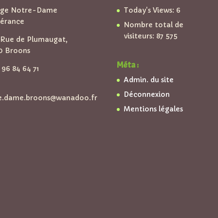
ège Notre-Dame
Today's Views:
6
pérance
Nombre total de
visiteurs:
87 575
Rue de Plumaugat,
0 Broons
Méta :
96 84 64 71
Admin. du site
Déconnexion
e.dame.broons@wanadoo.fr
Mentions légales