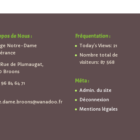
opos de Nous :
Fréquentation :
ège Notre-Dame
Today's Views:
21
pérance
Nombre total de
visiteurs:
87 568
Rue de Plumaugat,
0 Broons
Méta :
96 84 64 71
Admin. du site
Déconnexion
e.dame.broons@wanadoo.fr
Mentions légales