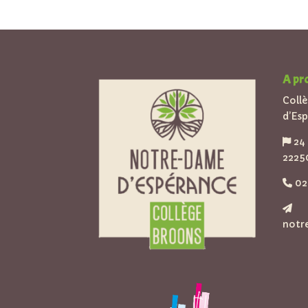
A pr
Coll
d’Es
24 
2225
02 
notr