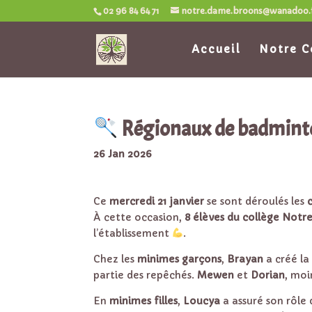
02 96 84 64 71
notre.dame.broons@wanadoo.
Accueil
Notre C
Régionaux de badminton
26 Jan 2026
Ce
mercredi 21 janvier
se sont déroulés les
À cette occasion,
8 élèves du collège Not
l’établissement
.
Chez les
minimes garçons
,
Brayan
a créé la
partie des repêchés.
Mewen
et
Dorian
, moi
En
minimes filles
,
Loucya
a assuré son rôle 