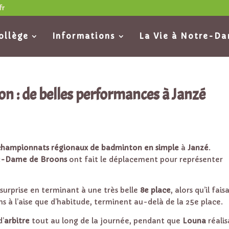
fr
ollège
Informations
La Vie à Notre-D
 : de belles performances à Janzé
championnats régionaux de badminton en simple
à
Janzé
.
re-Dame de Broons
ont fait le déplacement pour représenter
 surprise en terminant à une très belle
8e place
, alors qu’il fais
ns à l’aise que d’habitude, terminent au-delà de la 25e place.
d’
arbitre
tout au long de la journée, pendant que
Louna
réalis