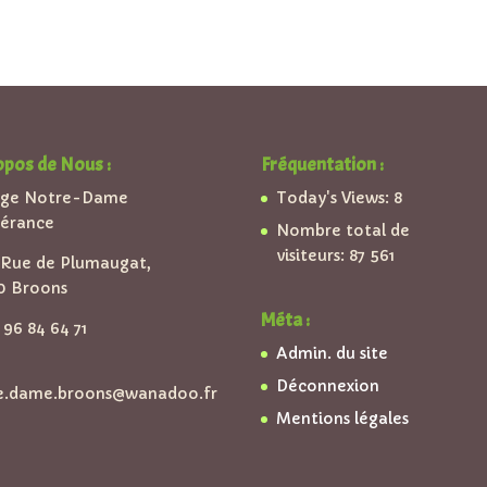
opos de Nous :
Fréquentation :
ège Notre-Dame
Today's Views:
8
pérance
Nombre total de
visiteurs:
87 561
Rue de Plumaugat,
0 Broons
Méta :
96 84 64 71
Admin. du site
Déconnexion
e.dame.broons@wanadoo.fr
Mentions légales