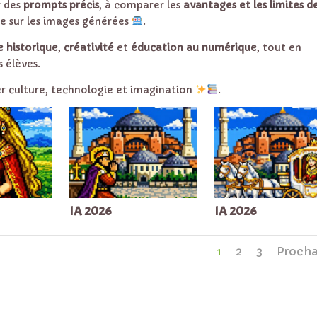
r des
prompts précis
, à comparer les
avantages et les limites d
que sur les images générées
.
 historique
,
créativité
et
éducation au numérique
, tout en
 élèves.
ier culture, technologie et imagination
.
IA 2026
IA 2026
1
2
3
Procha