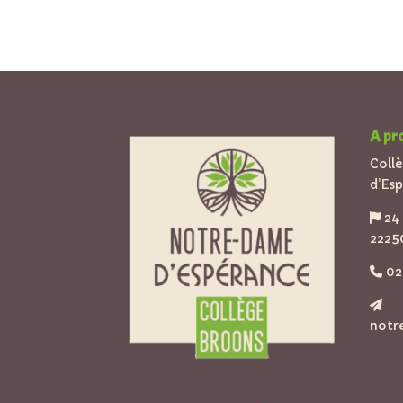
A pr
Coll
d’Es
24 
2225
02 
notr