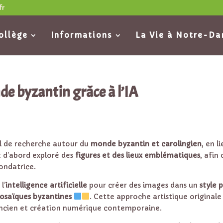
fr
ollège
Informations
La Vie à Notre-D
de byzantin grâce à l’IA
l de recherche autour du
monde byzantin et carolingien
, en l
nt d’abord exploré des
figures et des lieux emblématiques
, afin
ondatrice.
l’
intelligence artificielle
pour créer des images dans un
style p
osaïques byzantines
. Cette approche artistique originale
 ancien et création numérique contemporaine.