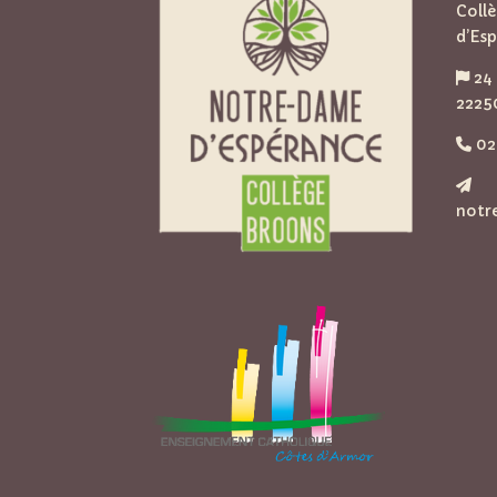
Coll
d’Es
24 
2225
02 
notr