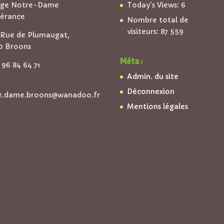
ège Notre-Dame
Today's Views:
6
pérance
Nombre total de
visiteurs:
87 559
Rue de Plumaugat,
0 Broons
Méta :
96 84 64 71
Admin. du site
Déconnexion
e.dame.broons@wanadoo.fr
Mentions légales