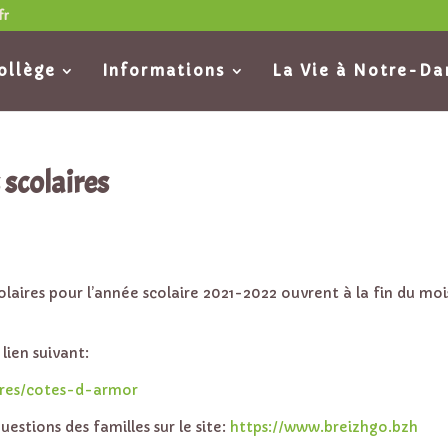
fr
ollège
Informations
La Vie à Notre-D
 scolaires
colaires pour l’année scolaire 2021-2022 ouvrent à la fin du moi
lien suivant:
ires/cotes-d-armor
stions des familles sur le site:
https://www.breizhgo.bzh