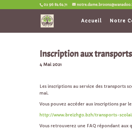
02 96 84 64 71
notre.dame.broons@wanadoo.
Accueil
Notre C
Inscription aux transports
4 Mai 2021
Les inscriptions au service des transports s
mai.
Vous pouvez accéder aux inscriptions par le 
http://www.breizhgo.bzh/transports-scola
Vous retrouverez une FAQ répondant aux que