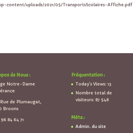
/wp-content/uploads/2021/05/TransportsScolaires-Affiche.pdf
opos de Nous :
Fréquentation :
ège Notre-Dame
Today's Views:
13
pérance
Nombre total de
visiteurs:
87 548
Rue de Plumaugat,
0 Broons
Méta :
96 84 64 71
Admin. du site