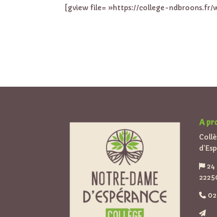
[gview file= »https://college-ndbroons.fr
A pr
Coll
d’Es
24 
2225
02 