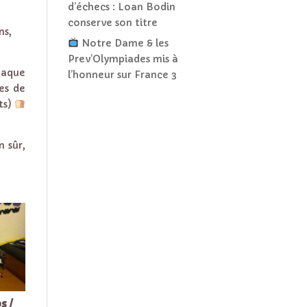
d’échecs : Loan Bodin
conserve son titre
ns,
Notre Dame & les
Prev’Olympiades mis à
chaque
l’honneur sur France 3
res de
ts)
n sûr,
s /