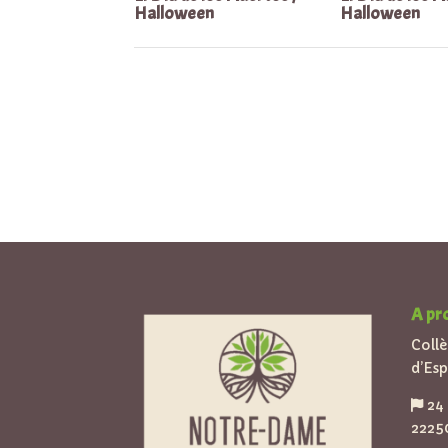
Halloween
Halloween
A pr
Coll
d’Es
24 
2225