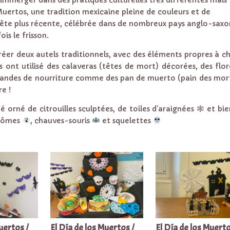
Muertos, une tradition mexicaine pleine de couleurs et de
fête plus récente, célébrée dans de nombreux pays anglo-saxo
is le frisson.
créer deux autels traditionnels, avec des éléments propres à 
s ont utilisé des calaveras (têtes de mort) décorées, des flo
frandes de nourriture comme des pan de muerto (pain des mor
re !
é orné de citrouilles sculptées, de toiles d’araignées 🕸 et bie
ntômes
, chauves-souris
et squelettes
uertos /
El Día de los Muertos /
El Día de los Muerto