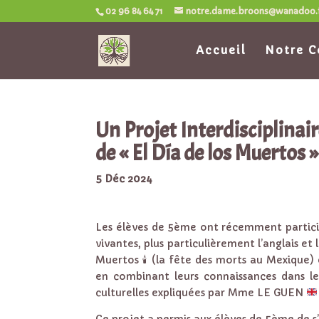
02 96 84 64 71
notre.dame.broons@wanadoo.
Accueil
Notre C
Un Projet Interdisciplinair
de « El Día de los Muertos 
5 Déc 2024
Les élèves de 5ème ont récemment participé
vivantes, plus particulièrement l’anglais et 
Muertos 🕯 (la fête des morts au Mexique
en combinant leurs connaissances dans le
culturelles expliquées par Mme LE GUEN
Ce projet a permis aux élèves de 5ème de s’