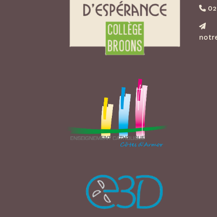
02 
notr