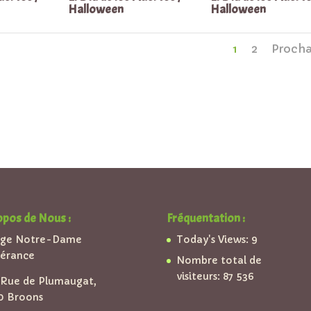
Halloween
Halloween
1
2
Procha
opos de Nous :
Fréquentation :
ège Notre-Dame
Today's Views:
9
pérance
Nombre total de
visiteurs:
87 536
Rue de Plumaugat,
0 Broons