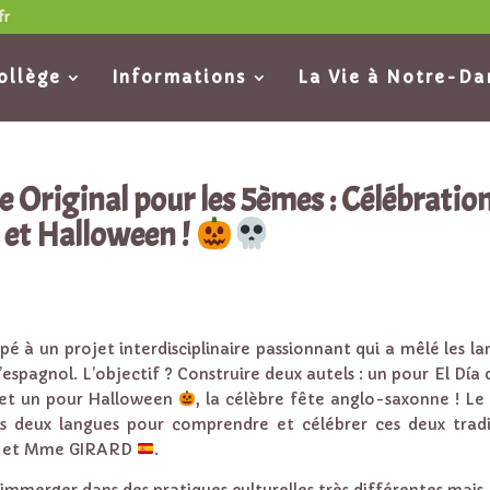
fr
ollège
Informations
La Vie à Notre-D
e Original pour les 5èmes : Célébratio
» et Halloween !
 à un projet interdisciplinaire passionnant qui a mêlé les la
l’espagnol. L’objectif ? Construire deux autels : un pour El Día 
) et un pour Halloween
, la célèbre fête anglo-saxonne ! Le
s deux langues pour comprendre et célébrer ces deux tradi
et Mme GIRARD
.
immerger dans des pratiques culturelles très différentes mais