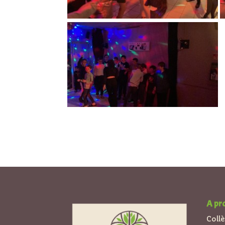
A pr
Coll