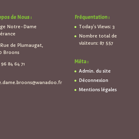
opos de Nous :
Fréquentation :
ège Notre-Dame
Today's Views:
3
pérance
Nombre total de
visiteurs:
87 557
Rue de Plumaugat,
0 Broons
Méta :
96 84 64 71
Admin. du site
Déconnexion
e.dame.broons@wanadoo.fr
Mentions légales