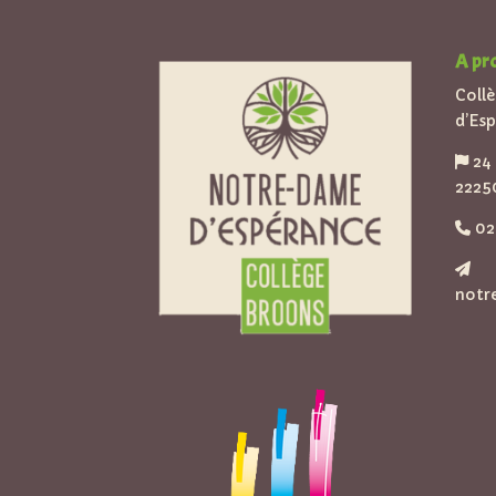
A pr
Coll
d’Es
24 
2225
02 
notr