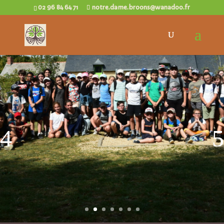
02 96 84 64 71
notre.dame.broons@wanadoo.fr