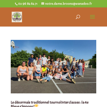
02 96 84 64 71
notre.dame.broons@wanadoo.fr
Le désormais traditionnel tournoi Interclasses : la 4e
Bleue s’impose !