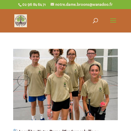
02 96 84 64 71
notre.dame.broons@wanadoo.fr