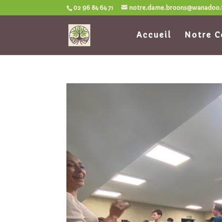
02 96 84 64 71
notre.dame.broons@wanadoo.
Accueil
Notre C