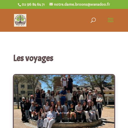
02 96 84 64 71
notre.dame.broons@wanadoo.fr
Les voyages